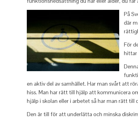
funktionsnedsättning du har eller ålder, du får 
På Sv
där m
rättig
För de
hitta
Denna 
funkt
en aktiv del av samhället. Har man svårt att rö
hiss. Man har rätt till hjälp att kommunicera 
hjälp i skolan eller i arbetet så har man rätt till 
Den är till för att underlätta och minska diskrim