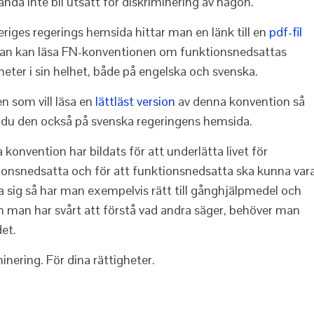
ändå inte bli utsatt för diskriminering av någon.
eriges regerings hemsida hittar man en länk till en
pdf-fil
an kan läsa FN-konventionen om funktionsnedsattas
heter i sin helhet, både på engelska och svenska.
n som vill läsa en
lättläst version
av denna konvention så
r du den också på svenska regeringens hemsida.
konvention har bildats för att underlätta livet för
ionsnedsatta och för att funktionsnedsatta ska kunna var
ra sig så har man exempelvis rätt till gånghjälpmedel och
om man har svårt att förstå vad andra säger, behöver man
det.
inering. För dina rättigheter.