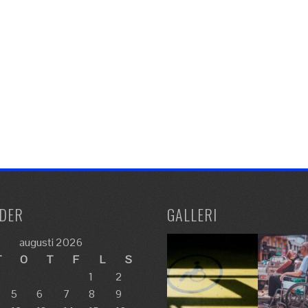
DER
GALLERI
augusti 2026
T
O
T
F
L
S
1
2
5
6
7
8
9