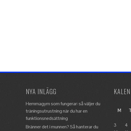
NYA INLÄGG
KALEN
Hemmagym som fungerar: så väljer du
M
träningsutrustning när du har en
funktionsnedsättning
3
4
Bränner det i munnen? Så hanterar du