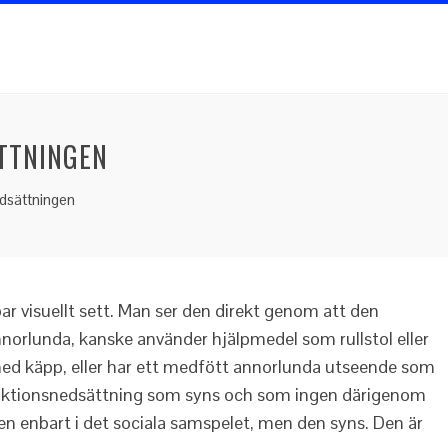
TTNINGEN
edsättningen
r visuellt sett. Man ser den direkt genom att den
nnorlunda, kanske använder hjälpmedel som rullstol eller
ed käpp, eller har ett medfött annorlunda utseende som
nktionsnedsättning som syns och som ingen därigenom
en enbart i det sociala samspelet, men den syns. Den är