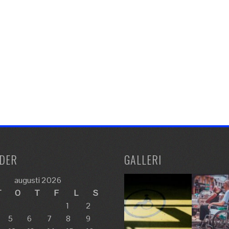
DER
GALLERI
augusti 2026
T
O
T
F
L
S
1
2
5
6
7
8
9