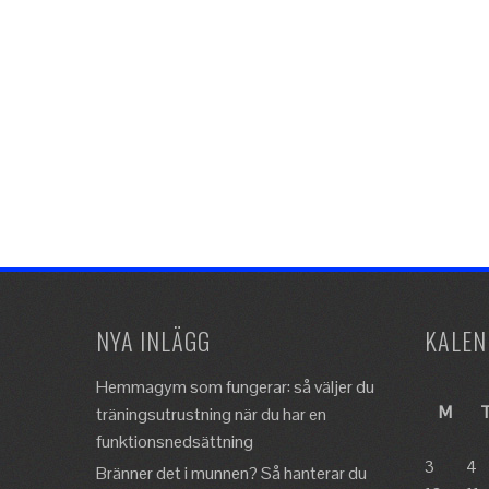
NYA INLÄGG
KALEN
Hemmagym som fungerar: så väljer du
M
träningsutrustning när du har en
funktionsnedsättning
3
4
Bränner det i munnen? Så hanterar du