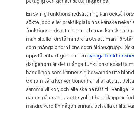
påtaglig och går att sätta fingret på.
En synlig funktionsnedsättning kan också förs
sökte jobb eller praktikplats hos kanske nekar
funktionsnedsättningen och man kanske blir pr
man skulle förstå mindre trots att man förstår 
som många andra i ens egen åldersgrupp. Disk
uppstå enbart genom den
synliga funktionsne
därigenom är det många funktionsnedsatta me
handikapp som känner sig besvärade ute bland
Genom våra konventioner har alla rätt att delta
samma villkor, och alla ska ha rätt till vanliga li
någon på grund av ett synligt handikapp är för
mindre värd än någon annan, och alla är lika vär