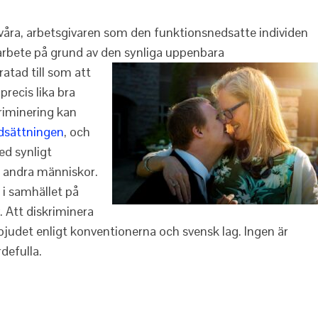
våra, arbetsgivaren som den funktionsnedsatte individen
 arbete på grund av den synliga uppenba
ra
atad till som att
precis lika bra
riminering kan
dsättningen
, och
d synligt
 andra människor.
 i samhället på
v. Att diskriminera
bjudet enligt konventionerna och svensk lag. Ingen är
defulla.