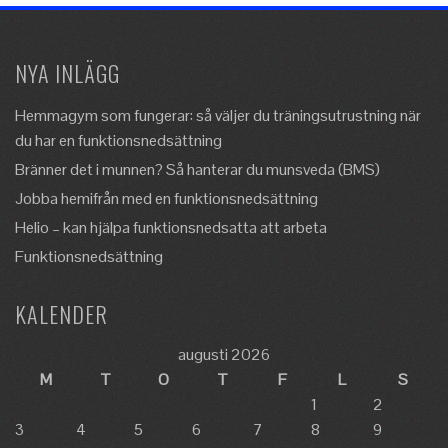
NYA INLÄGG
Hemmagym som fungerar: så väljer du träningsutrustning när
du har en funktionsnedsättning
Bränner det i munnen? Så hanterar du munsveda (BMS)
Jobba hemifrån med en funktionsnedsättning
Helio – kan hjälpa funktionsnedsatta att arbeta
Funktionsnedsättning
KALENDER
augusti 2026
M
T
O
T
F
L
S
1
2
3
4
5
6
7
8
9