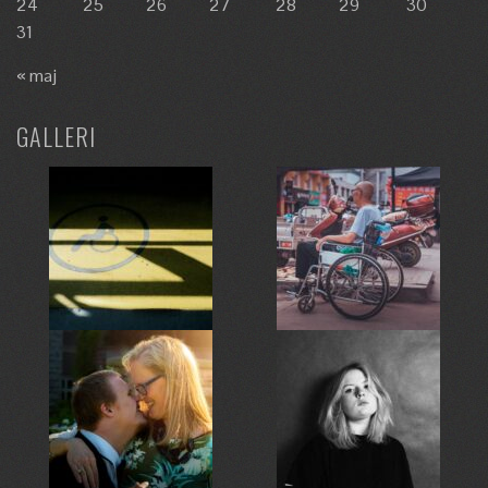
24
25
26
27
28
29
30
31
« maj
GALLERI