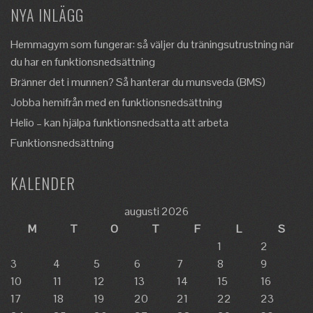
NYA INLÄGG
Hemmagym som fungerar: så väljer du träningsutrustning när
du har en funktionsnedsättning
Bränner det i munnen? Så hanterar du munsveda (BMS)
Jobba hemifrån med en funktionsnedsättning
Helio – kan hjälpa funktionsnedsatta att arbeta
Funktionsnedsättning
KALENDER
augusti 2026
M
T
O
T
F
L
S
1
2
3
4
5
6
7
8
9
10
11
12
13
14
15
16
17
18
19
20
21
22
23